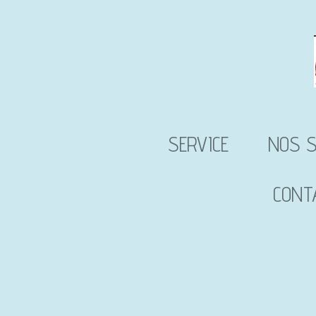
Passer
au
contenu
principal
SERVICE
NOS S
CONT