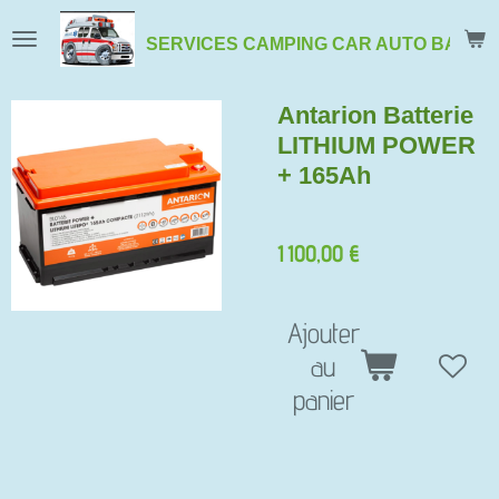
Passer
SERVICES
CAMPING CAR AUTO BATEA
au
contenu
Antarion Batterie
principal
LITHIUM POWER
+ 165Ah
1 100,00 €
Ajouter
au
panier